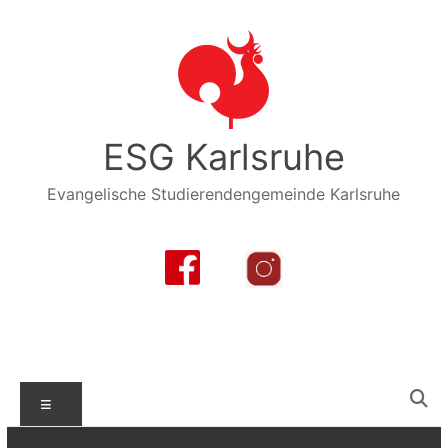
Zum
Inhalt
springen
ESG Karlsruhe
Evangelische Studierendengemeinde Karlsruhe
Menü