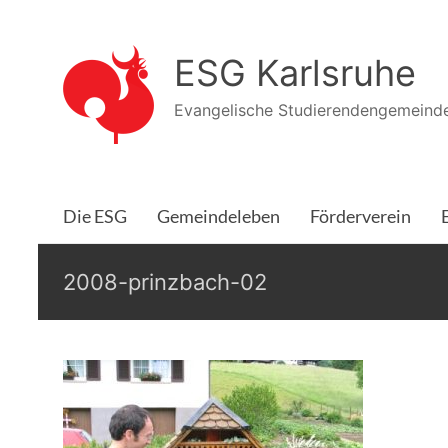
Zum
Inhalt
ESG Karlsruhe
springen
Evangelische Studierendengemeinde
Die ESG
Gemeindeleben
Förderverein
2008-prinzbach-02