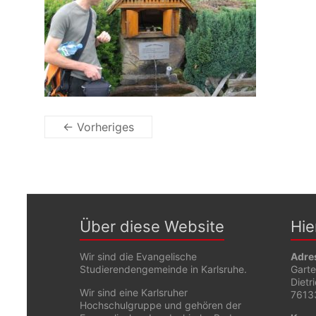
← Vorheriges
Über diese Website
Hie
Wir sind die Evangelische
Adre
Studierendengemeinde in Karlsruhe.
Gart
Dietr
Wir sind eine Karlsruher
76133
Hochschulgruppe und gehören der