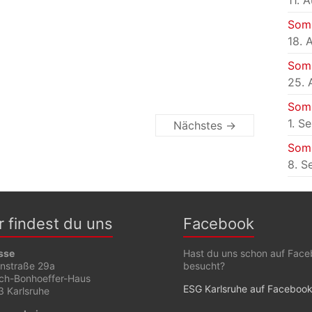
11. 
Som
18. 
Som
25. 
Som
1. S
Nächstes →
Som
8. S
r findest du uns
Facebook
sse
Hast du uns schon auf Fac
enstraße 29a
besucht?
ich-Bonhoeffer-Haus
ESG Karlsruhe auf Faceboo
 Karlsruhe