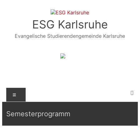
Zum
Inhalt
springen
ESG Karlsruhe
Evangelische Studierendengemeinde Karlsruhe
Menü
Semesterprogramm