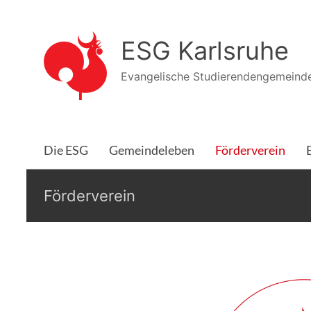
Zum
Inhalt
ESG Karlsruhe
springen
Evangelische Studierendengemeinde
Die ESG
Gemeindeleben
Förderverein
Förderverein