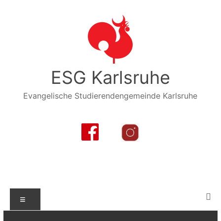
Zum
Inhalt
springen
ESG Karlsruhe
Evangelische Studierendengemeinde Karlsruhe
Menü