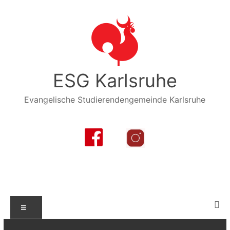
Zum
Inhalt
springen
ESG Karlsruhe
Evangelische Studierendengemeinde Karlsruhe
Menü