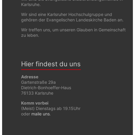
Karlsruhe.
Wir sind eine Karlsruher Hochschulgruppe und
gehören der Evangelischen Landeskirche Baden an.
Wir treffen uns, um unseren Glauben in Gemeinschaft
zu leben.
Hier findest du uns
Adresse
Gartenstraße 29a
Dietrich-Bonhoeffer-Haus
76133 Karlsruhe
Komm vorbei
(Meist) Dienstags ab 19.15Uhr
oder
maile uns
.