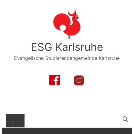
Zum
Inhalt
springen
ESG Karlsruhe
Evangelische Studierendengemeinde Karlsruhe
Menü