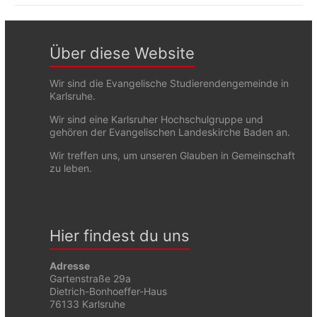
Über diese Website
Wir sind die Evangelische Studierendengemeinde in
Karlsruhe.
Wir sind eine Karlsruher Hochschulgruppe und
gehören der Evangelischen Landeskirche Baden an.
Wir treffen uns, um unseren Glauben in Gemeinschaft
zu leben.
Hier findest du uns
Adresse
Gartenstraße 29a
Dietrich-Bonhoeffer-Haus
76133 Karlsruhe