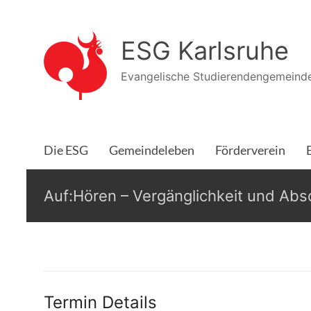
Zum
Inhalt
ESG Karlsruhe
springen
Evangelische Studierendengemeinde
Die ESG
Gemeindeleben
Förderverein
Auf:Hören – Vergänglichkeit und Abs
Termin Details