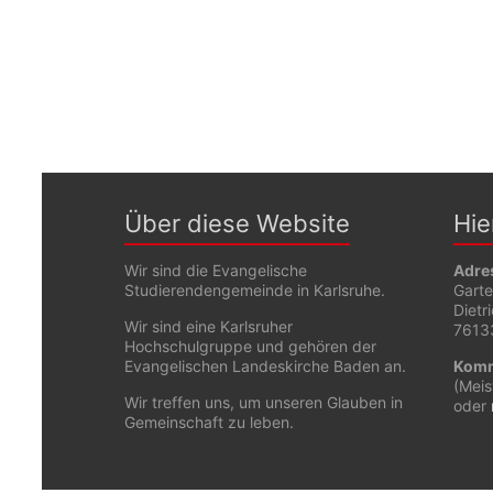
Über diese Website
Hie
Wir sind die Evangelische
Adre
Studierendengemeinde in Karlsruhe.
Gart
Dietr
Wir sind eine Karlsruher
76133
Hochschulgruppe und gehören der
Evangelischen Landeskirche Baden an.
Komm
(Meis
Wir treffen uns, um unseren Glauben in
oder
Gemeinschaft zu leben.