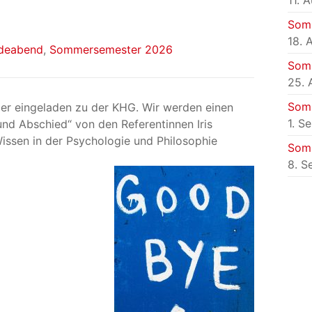
11. 
Som
18. 
deabend
,
Sommersemester 2026
Som
25. 
Som
r eingeladen zu der KHG. Wir werden einen
1. S
nd Abschied“ von den Referentinnen Iris
Wissen in der Psychologie und Philosophie
Som
8. S