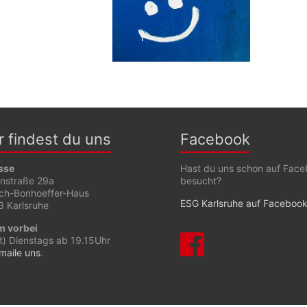
r findest du uns
Facebook
sse
Hast du uns schon auf Fac
enstraße 29a
besucht?
ich-Bonhoeffer-Haus
ESG Karlsruhe auf Faceboo
 Karlsruhe
 vorbei
t) Dienstags ab 19.15Uhr
maile uns
.