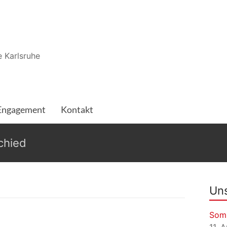
 Karlsruhe
Engagement
Kontakt
chied
Uns
Som