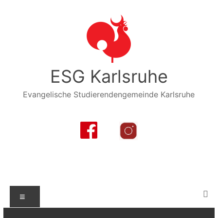
Zum
Inhalt
springen
ESG Karlsruhe
Evangelische Studierendengemeinde Karlsruhe
Menü