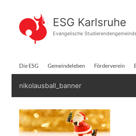
Zum
Inhalt
ESG Karlsruhe
springen
Evangelische Studierendengemeinde
Die ESG
Gemeindeleben
Förderverein
nikolausball_banner