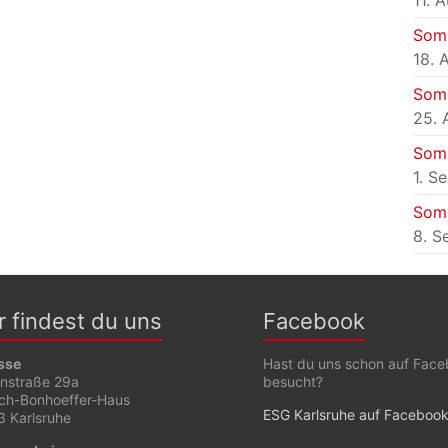
11. 
Som
18. 
Som
25. 
Som
1. S
Som
8. S
r findest du uns
Facebook
sse
Hast du uns schon auf Fac
enstraße 29a
besucht?
ich-Bonhoeffer-Haus
ESG Karlsruhe auf Faceboo
 Karlsruhe