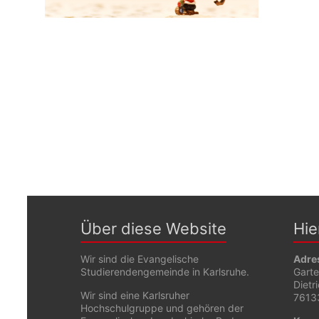
Über diese Website
Hie
Wir sind die Evangelische
Adre
Studierendengemeinde in Karlsruhe.
Gart
Dietr
Wir sind eine Karlsruher
76133
Hochschulgruppe und gehören der