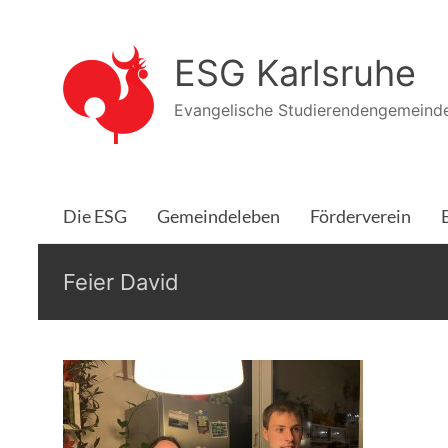
Zum
Inhalt
ESG Karlsruhe
springen
Evangelische Studierendengemeinde
Die ESG
Gemeindeleben
Förderverein
Feier David