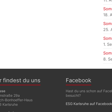
11. 
Som
18. 
Som
25. 
Som
1. S
Som
8. S
r findest du uns
Facebook
sse
Hast du uns schon auf Fac
enstraße 29a
besucht?
ich-Bonhoeffer-Haus
ESG Karlsruhe auf Faceboo
 Karlsruhe