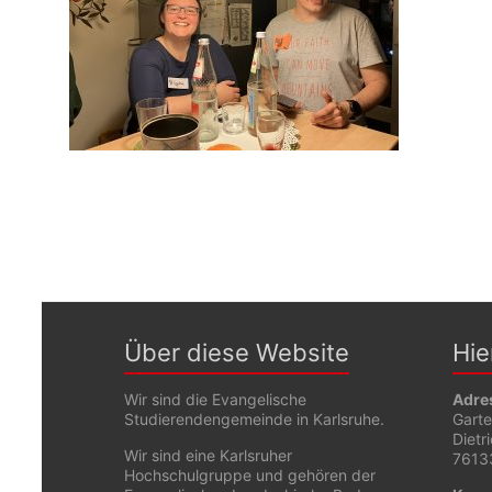
Über diese Website
Hie
Wir sind die Evangelische
Adre
Studierendengemeinde in Karlsruhe.
Gart
Dietr
Wir sind eine Karlsruher
76133
Hochschulgruppe und gehören der