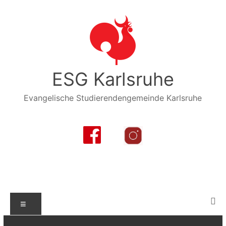
Zum
Inhalt
springen
ESG Karlsruhe
Evangelische Studierendengemeinde Karlsruhe
Menü