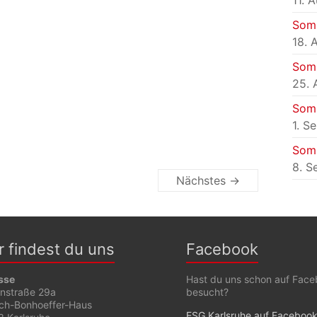
11. 
Som
18. 
Som
25. 
Som
1. S
Som
8. S
Nächstes →
r findest du uns
Facebook
sse
Hast du uns schon auf Fac
enstraße 29a
besucht?
ich-Bonhoeffer-Haus
ESG Karlsruhe auf Faceboo