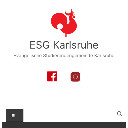
Zum
Inhalt
springen
ESG Karlsruhe
Evangelische Studierendengemeinde Karlsruhe
Menü