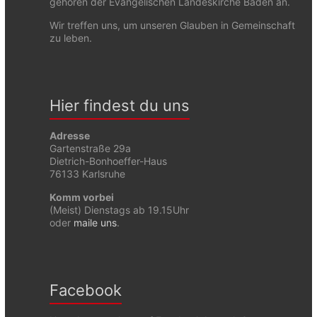
gehören der Evangelischen Landeskirche Baden an.
Wir treffen uns, um unseren Glauben in Gemeinschaft
zu leben.
Hier findest du uns
Adresse
Gartenstraße 29a
Dietrich-Bonhoeffer-Haus
76133 Karlsruhe
Komm vorbei
(Meist) Dienstags ab 19.15Uhr
oder
maile uns
.
Facebook