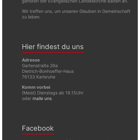
gehören der Evangelischen Landeskirche Baden an.
Wir treffen uns, um unseren Glauben in Gemeinschaft
zu leben.
Hier findest du uns
Adresse
Gartenstraße 29a
Dietrich-Bonhoeffer-Haus
76133 Karlsruhe
Komm vorbei
(Meist) Dienstags ab 19.15Uhr
oder
maile uns
.
Facebook