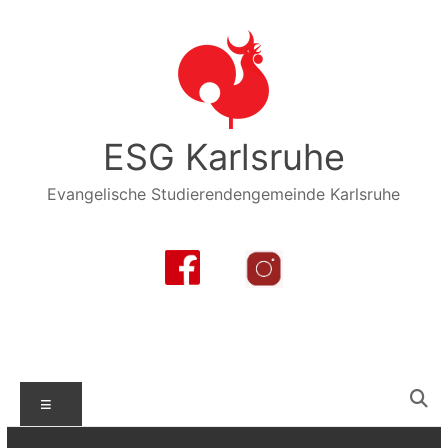
Zum
Inhalt
springen
ESG Karlsruhe
Evangelische Studierendengemeinde Karlsruhe
Menü