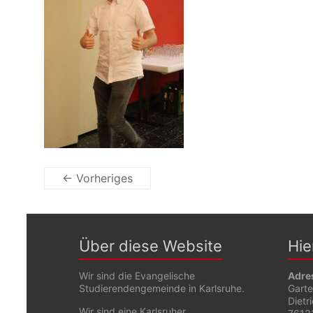
← Vorheriges
Über diese Website
Hie
Wir sind die Evangelische
Adre
Studierendengemeinde in Karlsruhe.
Gart
Dietr
Wir sind eine Karlsruher