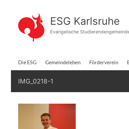
Zum
Inhalt
ESG Karlsruhe
springen
Evangelische Studierendengemeinde
Die ESG
Gemeindeleben
Förderverein
IMG_0218-1