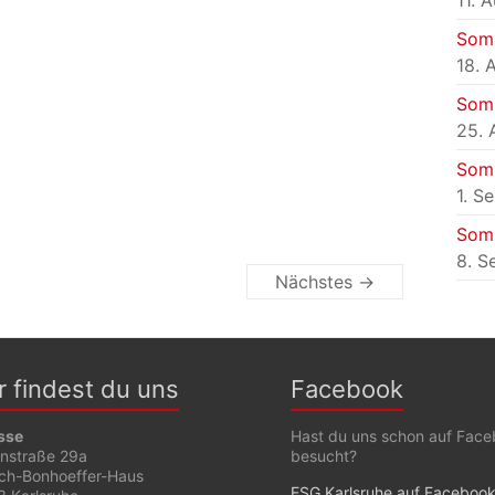
11. 
Som
18. 
Som
25. 
Som
1. S
Som
8. S
Nächstes →
r findest du uns
Facebook
sse
Hast du uns schon auf Fac
enstraße 29a
besucht?
ich-Bonhoeffer-Haus
ESG Karlsruhe auf Faceboo