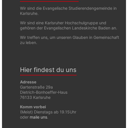
Wir sind die Evangelische Studierendengemeinde in
Karlsruhe.
Wir sind eine Karlsruher Hochschulgruppe und
gehören der Evangelischen Landeskirche Baden an.
Wir treffen uns, um unseren Glauben in Gemeinschaft
zu leben.
Hier findest du uns
Adresse
Gartenstraße 29a
Dietrich-Bonhoeffer-Haus
76133 Karlsruhe
Komm vorbei
(Meist) Dienstags ab 19.15Uhr
oder
maile uns
.