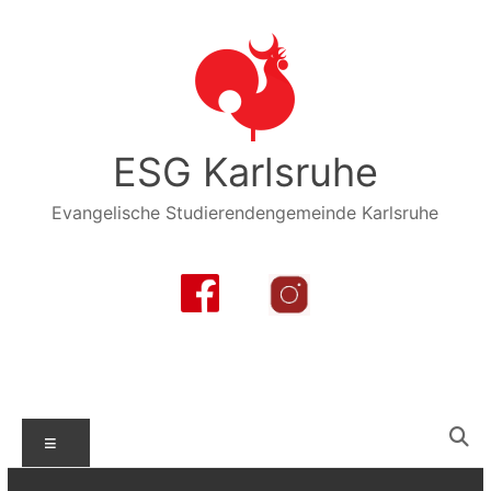
Zum
Inhalt
springen
ESG Karlsruhe
Evangelische Studierendengemeinde Karlsruhe
Menü