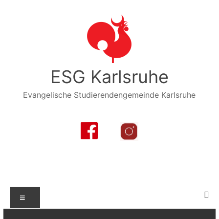
Zum
Inhalt
springen
ESG Karlsruhe
Evangelische Studierendengemeinde Karlsruhe
Menü