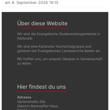
am 8. September 2026 19:15
Über diese Website
Wir sind die Evangelische Studierendengemeinde in
Karlsruhe.
Wir sind eine Karlsruher Hochschulgruppe und
gehören der Evangelischen Landeskirche Baden an.
Wir treffen uns, um unseren Glauben in Gemeinschaft
zu leben.
Hier findest du uns
Adresse
Gartenstraße 29a
Dietrich-Bonhoeffer-Haus