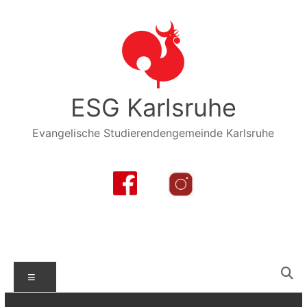
Zum
Inhalt
springen
ESG Karlsruhe
Evangelische Studierendengemeinde Karlsruhe
Menü