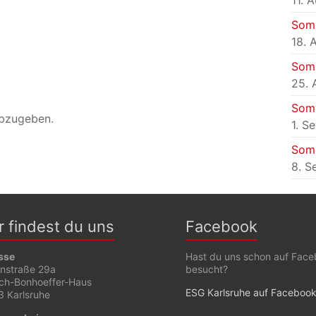
11. 
Som
18. 
Som
25. 
Som
bzugeben.
1. S
Som
8. S
r findest du uns
Facebook
sse
Hast du uns schon auf Fac
enstraße 29a
besucht?
ich-Bonhoeffer-Haus
ESG Karlsruhe auf Faceboo
 Karlsruhe