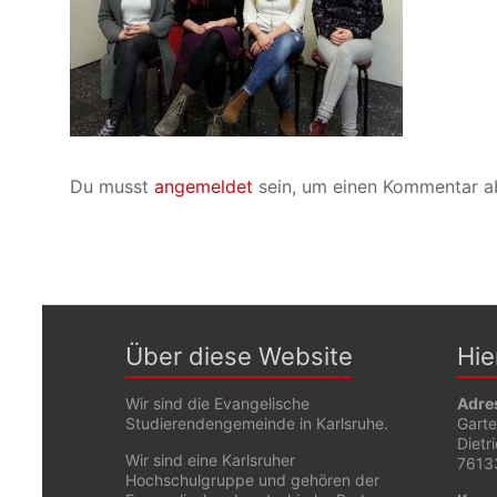
Du musst
angemeldet
sein, um einen Kommentar a
Über diese Website
Hie
Wir sind die Evangelische
Adre
Studierendengemeinde in Karlsruhe.
Gart
Dietr
Wir sind eine Karlsruher
76133
Hochschulgruppe und gehören der