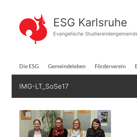
Zum
Inhalt
ESG Karlsruhe
springen
Evangelische Studierendengemeinde
Die ESG
Gemeindeleben
Förderverein
IMG-LT_SoSe17