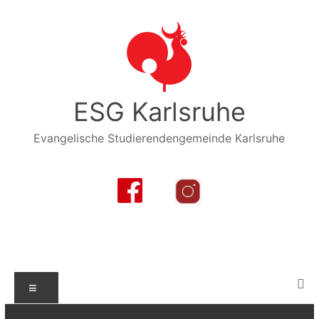
Zum
Inhalt
springen
ESG Karlsruhe
Evangelische Studierendengemeinde Karlsruhe
Menü