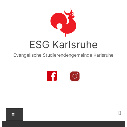
Zum
Inhalt
springen
ESG Karlsruhe
Evangelische Studierendengemeinde Karlsruhe
Menü