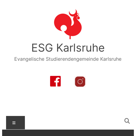
Zum
Inhalt
springen
ESG Karlsruhe
Evangelische Studierendengemeinde Karlsruhe
Menü