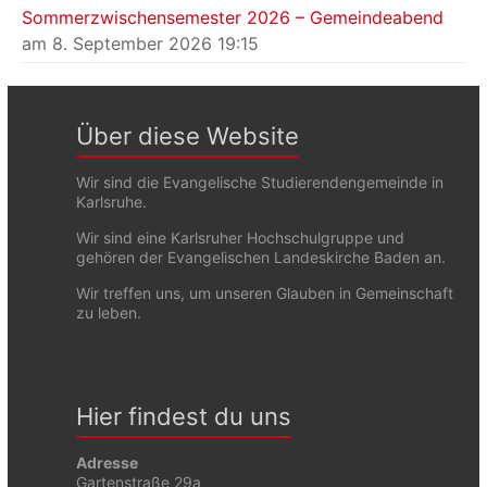
Sommerzwischensemester 2026 – Gemeindeabend
am 8. September 2026 19:15
Über diese Website
Wir sind die Evangelische Studierendengemeinde in
Karlsruhe.
Wir sind eine Karlsruher Hochschulgruppe und
gehören der Evangelischen Landeskirche Baden an.
Wir treffen uns, um unseren Glauben in Gemeinschaft
zu leben.
Hier findest du uns
Adresse
Gartenstraße 29a