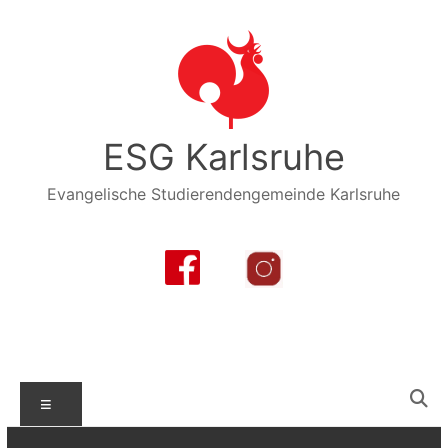
Zum
Inhalt
springen
ESG Karlsruhe
Evangelische Studierendengemeinde Karlsruhe
Menü