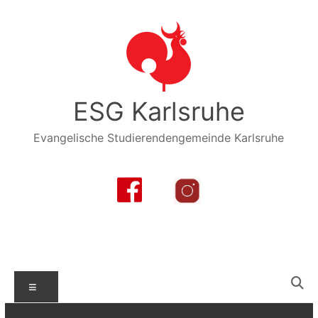
Zum
Inhalt
springen
ESG Karlsruhe
Evangelische Studierendengemeinde Karlsruhe
Menü