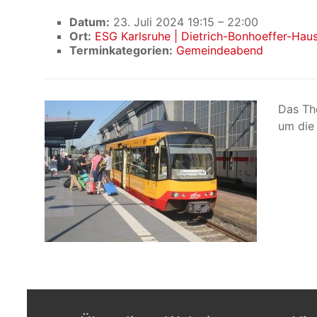
Datum:
23. Juli 2024 19:15
–
22:00
Ort:
ESG Karlsruhe | Dietrich-Bonhoeffer-Hau
Terminkategorien:
Gemeindeabend
Das Th
um die