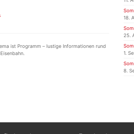
11. 
Som
s
18. 
Som
25. 
Som
ema ist Programm – lustige Informationen rund
1. S
 Eisenbahn.
Som
8. S