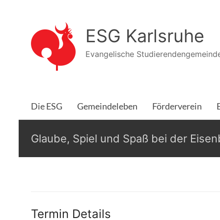
Zum
Inhalt
ESG Karlsruhe
springen
Evangelische Studierendengemeinde
Die ESG
Gemeindeleben
Förderverein
Glaube, Spiel und Spaß bei der Eise
Termin Details