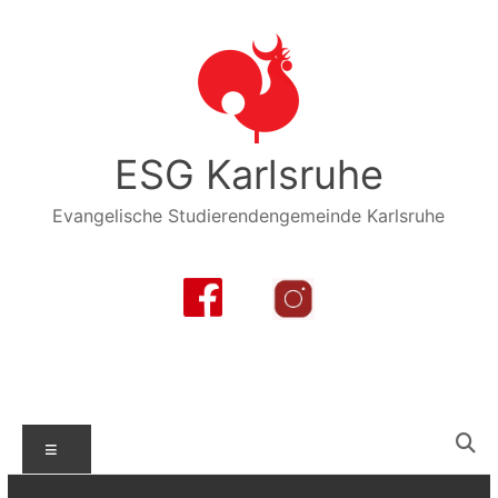
Zum
Inhalt
springen
ESG Karlsruhe
Evangelische Studierendengemeinde Karlsruhe
Menü