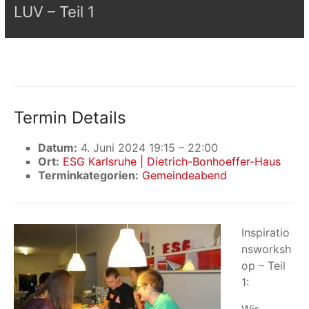
LUV – Teil 1
Termin Details
Datum:
4. Juni 2024 19:15
–
22:00
Ort:
ESG Karlsruhe | Dietrich-Bonhoeffer-Haus
Terminkategorien:
Gemeindeabend
Inspiratio
nsworksh
op – Teil
1: