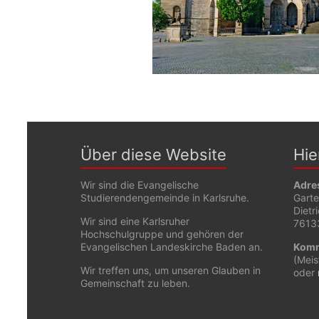
Über diese Website
Hie
Wir sind die Evangelische
Adre
Studierendengemeinde in Karlsruhe.
Gart
Dietr
Wir sind eine Karlsruher
76133
Hochschulgruppe und gehören der
Evangelischen Landeskirche Baden an.
Komm
(Meis
Wir treffen uns, um unseren Glauben in
oder
Gemeinschaft zu leben.