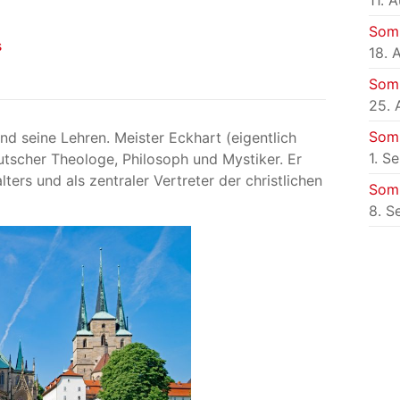
11. 
Som
s
18. 
Som
25. 
Som
nd seine Lehren. Meister Eckhart (eigentlich
1. S
tscher Theologe, Philosoph und Mystiker. Er
ters und als zentraler Vertreter der christlichen
Som
8. S