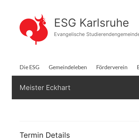
Zum
Inhalt
ESG Karlsruhe
springen
Evangelische Studierendengemeinde
Die ESG
Gemeindeleben
Förderverein
Meister Eckhart
Termin Details