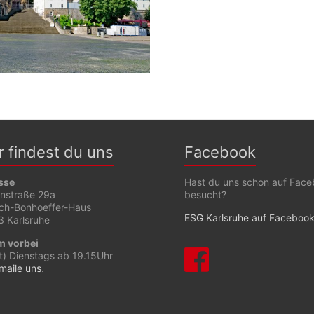
r findest du uns
Facebook
sse
Hast du uns schon auf Fac
enstraße 29a
besucht?
ich-Bonhoeffer-Haus
ESG Karlsruhe auf Faceboo
 Karlsruhe
 vorbei
t) Dienstags ab 19.15Uhr
maile uns
.