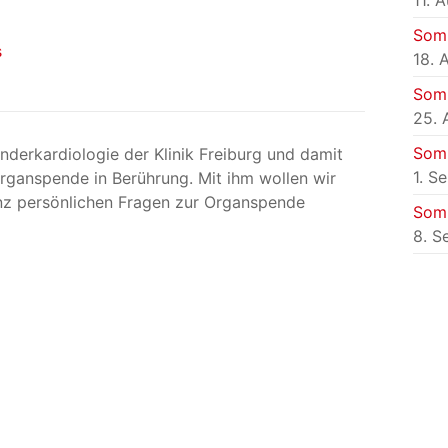
11. 
Som
s
18. 
Som
25. 
Som
inderkardiologie der Klinik Freiburg und damit
1. S
Organspende in Berührung. Mit ihm wollen wir
nz persönlichen Fragen zur Organspende
Som
8. S