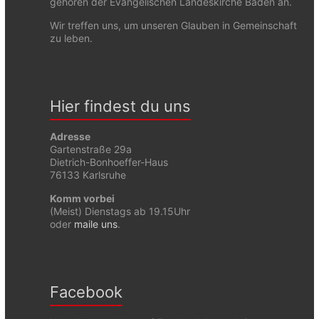
gehören der Evangelischen Landeskirche Baden an.
Wir treffen uns, um unseren Glauben in Gemeinschaft
zu leben.
Hier findest du uns
Adresse
Gartenstraße 29a
Dietrich-Bonhoeffer-Haus
76133 Karlsruhe
Komm vorbei
(Meist) Dienstags ab 19.15Uhr
oder
maile uns
.
Facebook