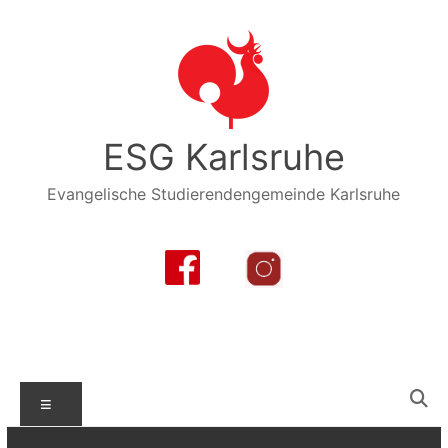
Zum
Inhalt
springen
ESG Karlsruhe
Evangelische Studierendengemeinde Karlsruhe
Menü