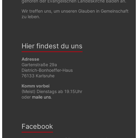
gehören der Evangelischen Landeskirche Baden an.
Wir treffen uns, um unseren Glauben in Gemeinschaft
zu leben.
Hier findest du uns
Adresse
Gartenstraße 29a
Dietrich-Bonhoeffer-Haus
76133 Karlsruhe
Komm vorbei
(Meist) Dienstags ab 19.15Uhr
oder
maile uns
.
Facebook