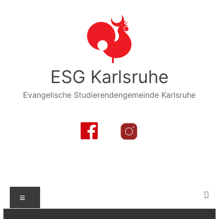
Zum
Inhalt
springen
ESG Karlsruhe
Evangelische Studierendengemeinde Karlsruhe
Menü